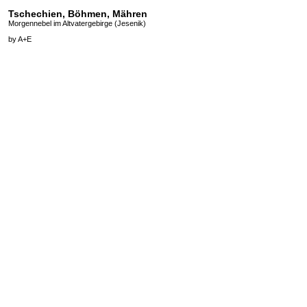
Tschechien, Böhmen, Mähren
Morgennebel im Altvatergebirge (Jesenik)
by A+E