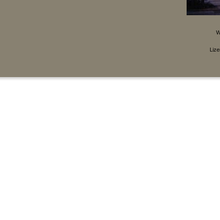
W
Lize